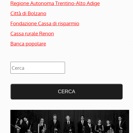
Regione Autonoma Trentino-Alto Adige
Città di Bolzano
Fondazione Cassa di risparmio
Cassa rurale Renon
Banca popolare
CERCA